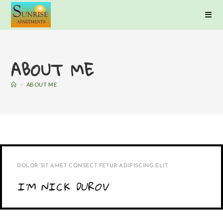
ABOUT ME
>
ABOUT ME
DOLOR SIT AMET CONSECT FETUR ADIPISCING ELIT.
I'M NICK DUROV